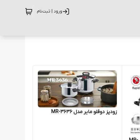
ورود | ثبت‌نام
زودپز دوقلو مایر مدل MR-3636