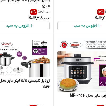
1524
19
%
15,602,000
16
%
1
12,518,000
12,
افزودن به سبد
افزودن به سبد
1522
 مایر مدل MR-6464