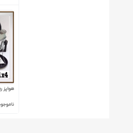
هواپز رم
ناموجود