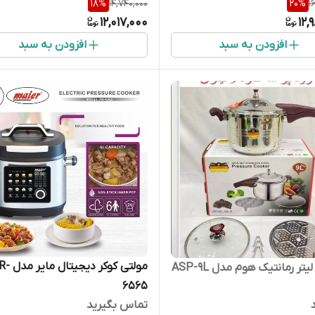
18
%
14,740,000
20
%
1
12,017,000
12,
افزودن به سبد
افزودن به سبد
مولتی کوکر دیجی
6565
تماس بگیرید