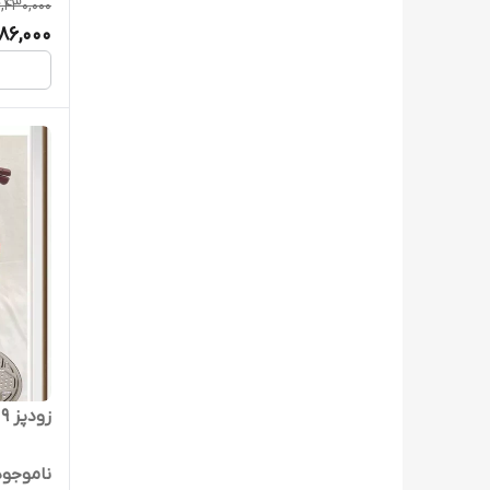
6,430,000
986,000
زودپز 9 لیتر رمانتیک هوم مدل ASP-9L
ناموجود