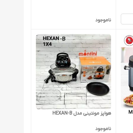
ناموجود
تال مایر مدل MR-
هواپز مونتینی مدل HEXAN-B
ناموجود