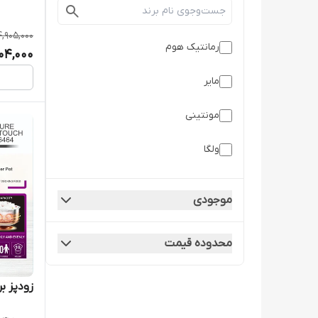
4,905,000
رمانتیک هوم
404,000
مایر
مونتینی
ولگا
موجودی
محدوده قیمت
زودپز برقی