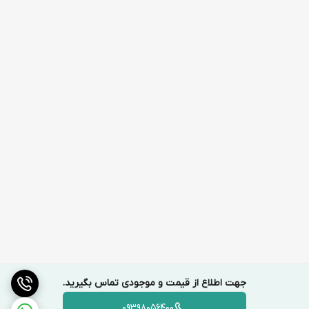
جهت اطلاع از قیمت و موجودی تماس بگیرید.
09398056400