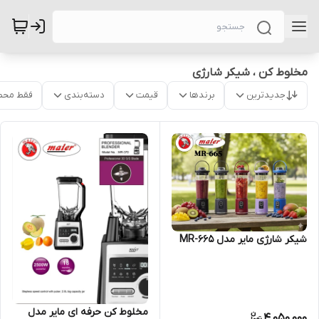
مخلوط کن ، شیکر شارژی
جدیدترین
برندها
قیمت
دسته‌بندی
فقط محص
شیکر شارژی مایر مدل MR-665
مخلوط کن حرفه ای مایر مدل
4,050,000