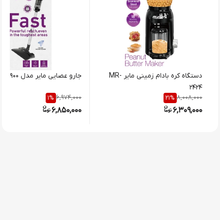
دستگاه کره بادام زمینی مایر MR-
جارو عصایی مایر مدل MR-19900
2424
6,974,000
8,008,000
1
%
21
%
6,850,000
6,309,000