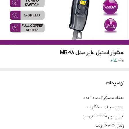
سشوار استیل مایر مدل MR-98
برند:
مایر
توضیحات
تعداد متمرکز کننده 1 عدد
توان مصرفی 4500 وات
طول سیم 2.30 سانتی‌متر
ولتاژ 220-240 ولت