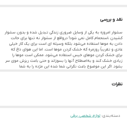
قابلیت‌ها فناوری تولید یون
نوع موتور AC
نقد و بررسی
کاربرد حرفه‌ای
سشوار امروزه به یکی از وسایل ضروری زندگی تبدیل شده و بدون سشوار
کشیدن ،استحمام کامل نمی شود! درواقع از سشوار نه تنها برای حالت
دادن به موها استفاده می‌شود بلکه وسیله ای است برای یک کار خیلی
عادی و تقریباً روزمره که خشک کردن موها است. اما این هوای داغ که
برای خشک کردن موهای خیس استفاده می‌شود، ممکن است موها را
زیادی خشک کند و به‌اصطلاح آنها را بسوزاند و حتی باعث ریزش موی سر
بشود. اگر این موضوع باعث نگرانی شما شده این مژده را به شما
می‌دهیم که این سشوار مایر مدل MR-98 نه تنها به موهای شما آسیبی
نمی‌رساند، بلکه آنها را تقویت هم می‌کند
نظرات
دسته‌بندی
:
لوازم شخصی برقی