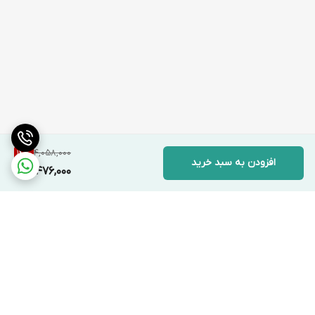
4,058,000
14
%
افزودن به سبد خرید
3,476,000
برگشت به بالا