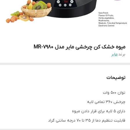
میوه خشک کن چرخشی مایر مدل MR-7980
برند:
مایر
توضیحات
توان 500 وات
چرخش 360 تمامی لایه
دارای 5 لایه برای قرار دادن میوه
قابلیت تنظیم دما از 35 تا 70 درجه سانتی گراد
دارای نمایشگر دیجیتال