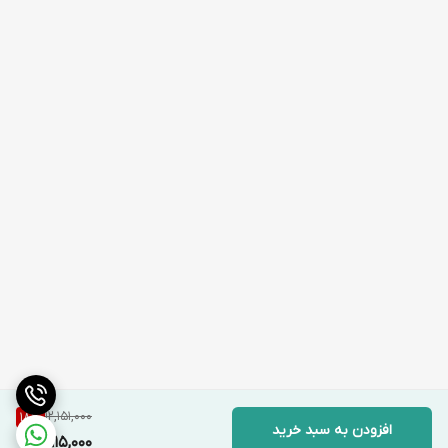
12,151,000
18
%
افزودن به سبد خرید
9,915,000