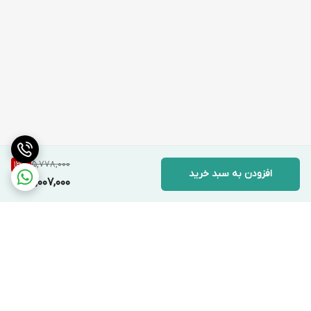
5,778,000
13
%
افزودن به سبد خرید
5,007,000
برگشت به بالا