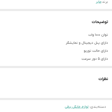
برند:
مایر
توضیحات
توان 1000 وات
دارای پنل دیجیتال و نمایشگر
دارای حالت توربو
دارای 5 دور سرعت
دارای سری همزن و خمیر زن تمام استیل
نظرات
دسته‌بندی
:
لوازم خانگی برقی