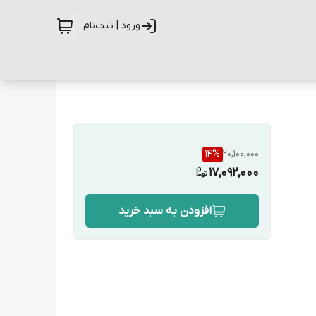
ورود | ثبت‌نام
14
%
20,100,000
17,092,000
افزودن به سبد خرید