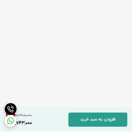
17,308,000
20
%
افزودن به سبد خرید
13,743,000