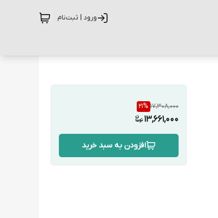
ورود | ثبت‌نام
21
%
17,308,000
13,661,000
افزودن به سبد خرید