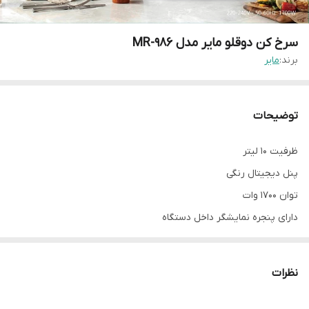
سرخ کن دوقلو مایر مدل MR-986
برند:
مایر
توضیحات
ظرفیت 10 لیتر
پنل دیجیتال رنگی
توان 1700 وات
دارای پنجره نمایشگر داخل دستگاه
کنترل مستقل هر بکست
گردش هوا 360 در درون دستگاه
نظرات
قابلیت تنظیم دما بین 80/200 درجه سانتی گراد
80 درصد پخت بدون روغن