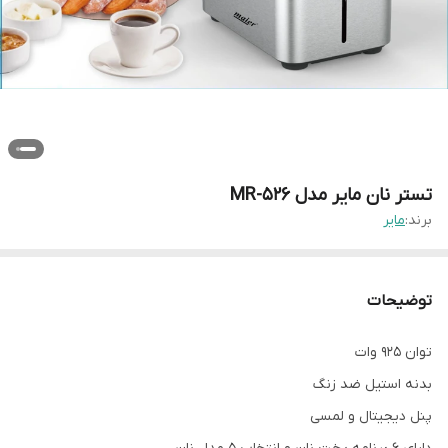
تستر نان مایر مدل MR-526
برند:
مایر
توضیحات
توان 925 وات
بدنه استیل ضد زنگ
پنل دیجیتال و لمسی