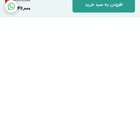
7,428,000
10
%
افزودن به سبد خرید
6,646,000
برگشت به بالا
ارسال ویژه
پشتیبانی ۲۴ ساعته
ضمانت اصالت کالا