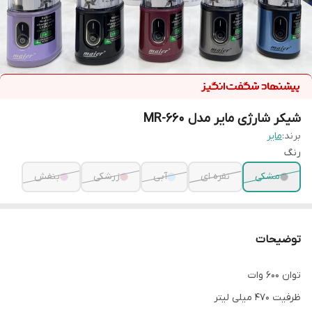
شیکر شارژی مایر مدل MR-660
برند:
مایر
رنگ
مشکی
نقره ای
آبی
زرشکی
بنفش
توضیحات
توان 600 وات
ظرفیت 470 میلی لیتر