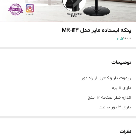
پنکه ایستاده مایر مدل MR-1114
برند:
مایر
توضیحات
ریموت دار و کنترل از راه دور
دارای 5 پره
اندازه قطر صفحه 16 اینچ
دارای 3 دور سرعت
قابلیت چرخش 90 درجه
دارای پنل لمسی
نظرات