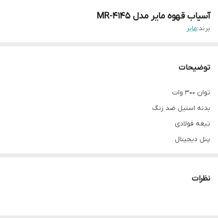
آسیاب قهوه مایر مدل MR-4145
برند:
مایر
توضیحات
توان 300 وات
بدنه استیل ضد زنگ
تیغه فولادی
پنل دیجیتال
ظرفیت مخزن 320گرم
پایه نگه دارنده دستگاه صنعتی و خانگی
نظرات