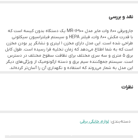
نوع فیلتر خروجی HEPA
نوع جاروبرقی بدون کیسه
نقد و بررسی
نوع موتور جاروبرقی کلکتوری
جاروبرقی ۸۰۰ وات مایر مدل MR-16900 یک دستگاه بدون کیسه است که
گرید انرژی A+
با قدرت مکش ۸۰۰ وات، فیلتر HEPA و سیستم فیلتراسیون سیکلونی
دستگاه نمایش وضعیت نشانگر پر بودن مخزن
طراحی شده است. این مدل دارای مخزن ۱ لیتری و نشانگر پر بودن مخزن
است که به شما اطلاع می‌دهد که زمان تخلیه فرا رسیده است. طول کابل
سایر توضیحات قفل کودک / محفظه برای جمع کردن سیم برق / سیستم
برق ۵ متری و سه سری مختلف برای نظافت سطوح مختلف در دسترس
فیلتراسیون سیکلونی با فیلتر HEPA
است. سیستم جمع‌کننده سیم برق و دسته ارگونومیک از ویژگی‌های دیگر
این مدل به شمار می‌روند که استفاده و نگهداری آن را آسان‌تر کرده‌اند.
گنجایش مخزن جاروبرقی 1 لیتر
میزان صدای ۸۵ دسی‌بل این دستگاه در رده جاروبرقی‌های متوسط قرار
دارد. این دستگاه با گرید انرژی A+، مصرف انرژی پایینی دارد و برای
امکانات ظاهری دسته
نظافت محیط‌های کوچک و متوسط مناسب است.
نظرات
طول کابل برق 5 متر
توان مکش 800 وات
نوع کیسه جاروبرقی قابل تعویض
توضیحات پاکت جاروبرقی HEPA
دسته‌بندی
:
لوازم خانگی برقی
قدرت موتور 800 وات