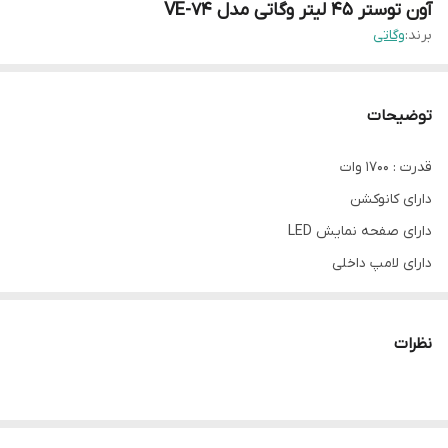
آون توستر ۴۵ لیتر وگاتی مدل VE-74
برند:
وگاتی
توضیحات
قدرت : 1700 وات
دارای کانوکشن
دارای صفحه نمایش LED
دارای لامپ داخلی
دارای سینی برای پخت
دارای جوجه گردان
نظرات
دارای تایمر 60 دقیقه ای
طراحی و ساخت وگاتی چین