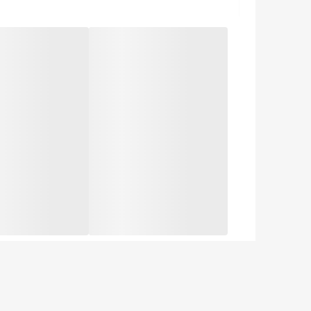
جنس بدنه پلاستیک
حداکثر توان مصرفی 1800-2150
طول سیم 1 سانتی متر