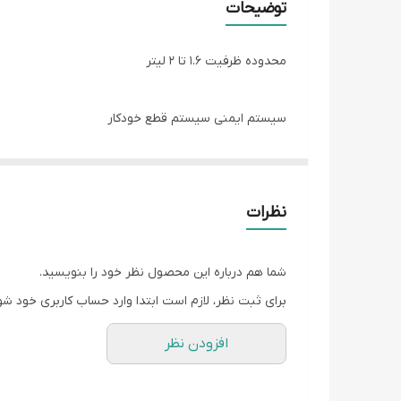
توضیحات
محدوده ظرفیت 1.6 تا 2 لیتر
سیستم ایمنی سیستم قطع خودکار
امکانات چرخش 360 درجه
نظرات
محفظه محل نگهداری سیم برق
شما هم درباره این محصول نظر خود را بنویسید.
سایر توضیحات - قابلیت چرخش 360 درجه مناسب دست راست و چپ - مجهز به سیستم گرمایی یکپارچه - عدم بستن آهک داخل کتری
برای ثبت نظر، لازم است ابتدا وارد حساب کاربری خود شو
افزودن نظر
نوع در جداشونده