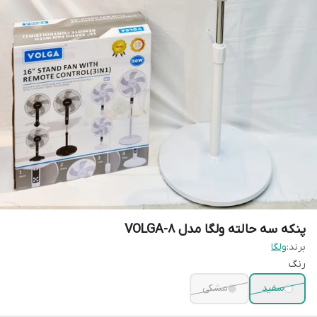
پنکه سه حالته ولگا مدل VOLGA-8
برند:
ولگا
رنگ
سفید
مشکی