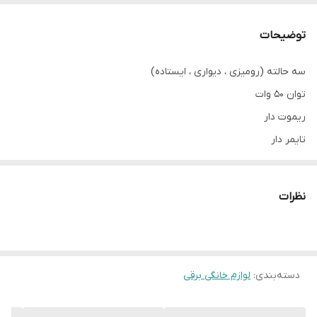
توضیحات
سه حالته (رومیزی ، دیواری ، ایستاده)
توان 50 وات
ریموت دار
تایمر دار
5 پره
نمایشگر دیجیتال
نظرات
چندین حالت
گردش
دسته‌بندی
:
لوازم خانگی برقی