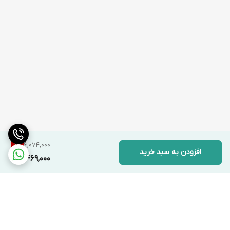
6,074,000
9
%
افزودن به سبد خرید
5,469,000