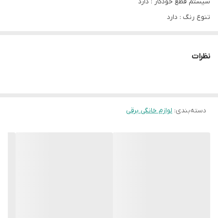
سیستم قطع خودکار : دارد
تنوع رنگ : دارد
درب جداشونده : دارد
نمایشگر میزان آب : دارد
نظرات
چرخش 360 : دارد
کشور سازنده : چین
دسته‌بندی
:
لوازم خانگی برقی