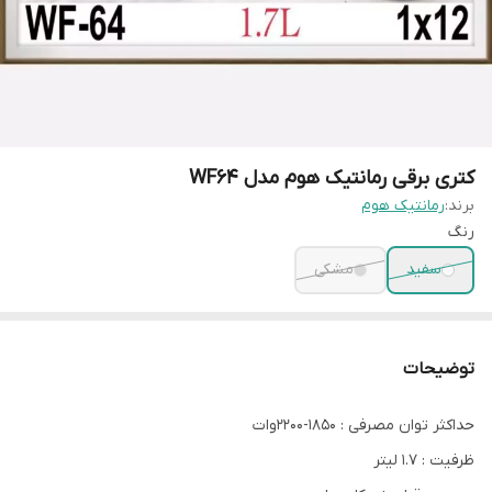
کتری برقی رمانتیک هوم مدل WF64
برند:
رمانتیک هوم
رنگ
سفید
مشکی
توضیحات
حداکثر توان مصرفی : 1850-2200وات
ظرفیت : 1.7 لیتر