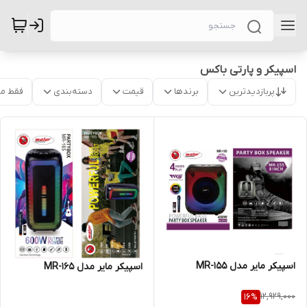
اسپیکر و پارتی باکس
پربازدیدترین
برندها
قیمت
دسته‌بندی
فقط م
اسپیکر مایر مدل MR-155
اسپیکر مایر مدل MR-165
12,929,000
16
%