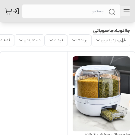
جاادویه،جاحبوباتی
پربازدیدترین
برندها
قیمت
دسته‌بندی
فقط م
جا حبوباتی چرخشی 6 خانه